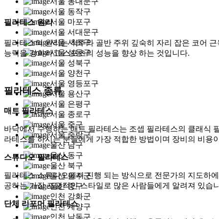
서울 동대문구
서울 동작구
서울 마포구
필라테스 원리
서울 서대문구
서울 서초구
필라테스의 원리는 척추와 골반 주위 깊숙히 자리 잡은 코어 근
서울 성동구
능력을 강화하고 스포츠의 성능을 향상 하는 것입니다.
서울 성북구
서울 양천구
서울 영등포구
필라테스 종류
서울 용산구
서울 은평구
매트 필라테스
서울 종로구
서울 중구
바닥에서 수행하는 매트 필라테스는 조셉 필라테스의 클래식 필
서울 중랑구
라테스를 하시는 분들에게 가장 적합한 방법이며 장비의 비용이
울산 남구
울산 동구
스튜디오 필라테스
울산 북구
필라테스 스튜디오에서 진행 되는 방식으로 전문가의 지도하에 
울산 울주군
공하는 가장 포괄적인 스타일로 많은 사람들에게 알려져 있습니다
울산 중구
인천 강화군
단체 리포머 필라테스
인천 계양구
인천 남동구