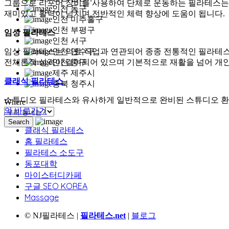
그룹으로 리포머 장비를 사용하여 단체로 운동하는 필라테스는 
인천 동구
재미있고 활력이 넘치며 전반적인 체력 향상에 도움이 됩니다.
인천 미추홀구
인천 부평구
임상 필라테스
인천 서구
인천 연수구
임상 필라테스는 의료 작업과 연관되어 종종 전통적인 필라테스
인천 중구
전체론적 성격이 결여되어 있으며 기본적으로 재활을 넘어 개인
제주 제주시
클래식 필라테스
충북 청주시
스튜디오 필라테스와 유사하게 일반적으로 완비된 스튜디오 환경
Where
의 바로가기
클래식 필라테스
홈 필라테스
필라테스 소도구
동포대학
마이스터디카페
구글 SEO KOREA
Massage
© NJ필라테스 |
필라테스.net
|
블로그