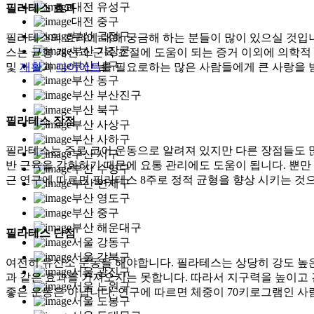
대전 유성구
필라테스 효과
대전 중구
부산 금정구
필라테스의 효과에 대해 궁금해 하는 분들이 많이 있으실 것입니
부산 기장군
스는 균형 개선과 근육 조절에 도움이 되는 증거 이외에 의학
부산 남구
및
재활
과
다이어트
를 필요로하는 많은 사람들에게 큰 사랑을 
부산 동구
부산 부산진구
부산 북구
필라테스 장점
부산 사상구
부산 사하구
필라테스는 주로 코어 운동으로 알려져 있지만 다른 장점들도 많
부산 서구
반 근육을 강화하기 때문에 요통 관리에도 도움이 됩니다. 뿐만 
부산 수영구
근 연구에 따르면 필라테스 8주로 정적 균형을 향상 시키는 것
부산 연제구
부산 영도구
부산 중구
부산 해운대구
필라테스 단점
서울 강동구
서울 강북구
여전히 유산소 운동을 해야합니다. 필라테스는 상당히 강도 높
서울 광진구
과 같은 효과를 가져오지는 못합니다. 따라서 지구력을 높이고
서울 노원구
좋은 운동은 아닙니다. 연구에 따르면 체중이 70키로그램인 사
서울 도봉구