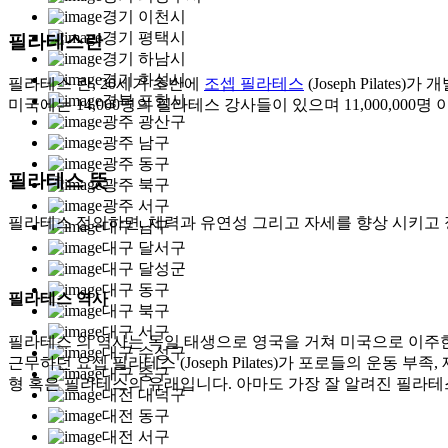
경기 이천시
경기 평택시
필라테스란
경기 하남시
경기 화성시
필라테스 란, 20세기 초반에
조셉 필라테스
(Joseph Pilate
경북 포항시
미국에는 14,000명의 필라테스 강사들이 있으며 11,000,0
광주 광산구
광주 남구
광주 동구
필라테스 뜻
광주 북구
광주 서구
필라테스 정의하면, 체력과 유연성 그리고 자세를 향상 시키고
대구 남구
대구 달서구
대구 달성군
대구 동구
필라테스 역사
대구 북구
대구 서구
필라테스 의 역사는 독일 태생으로 영국을 거쳐 미국으로 이주한
대구 수성구
근무하던 요셉 필라테스 (Joseph Pilates)가 포로들의 운동 
대구 중구
형 혹은 필라테스의 유래입니다. 아마도 가장 잘 알려진 필라
대전 대덕구
대전 동구
대전 서구